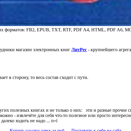
щих форматов: FB2, EPUB, TXT, RTF, PDF A4, HTML, PDF A6, M
трудники магазин электронных книг
ЛитPec
- крупнейшего агрег
ет в сторону, то весь состав сходит с пути.
угих полезных книгах и не только о них:
эти и разные прочие с
жно - извлечёте для себя что-то полезное или просто интересно
алеко ходить не надо ... п»ї
Купить ссылку здесь за
руб.
Поставить к себе на сайт