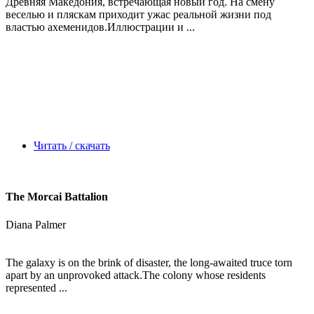
Древняя Македония, встречающая новый год. На смену
веселью и пляскам приходит ужас реальной жизни под
властью ахеменидов.Иллюстрации и ...
Читать / скачать
The Morcai Battalion
Diana Palmer
The galaxy is on the brink of disaster, the long-awaited truce torn
apart by an unprovoked attack.The colony whose residents
represented ...