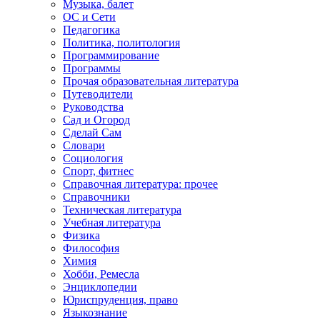
Музыка, балет
ОС и Сети
Педагогика
Политика, политология
Программирование
Программы
Прочая образовательная литература
Путеводители
Руководства
Сад и Огород
Сделай Сам
Словари
Социология
Спорт, фитнес
Справочная литература: прочее
Справочники
Техническая литература
Учебная литература
Физика
Философия
Химия
Хобби, Ремесла
Энциклопедии
Юриспруденция, право
Языкознание