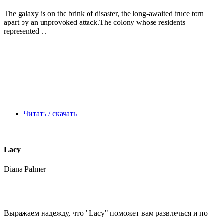
The galaxy is on the brink of disaster, the long-awaited truce torn
apart by an unprovoked attack.The colony whose residents
represented ...
Читать / скачать
Lacy
Diana Palmer
Выражаем надежду, что
"Lacy"
поможет вам развлечься и по