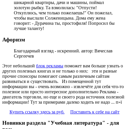
шикарной квартиры, дачи и машины, поймал
золотую рыбку. Та взмолилась: "Отпусти!
Откуплюсь, чем только пожелаешь!" Он пожелал,
чтобы выслали Солженицына. Дома ему жена
говорит: - Дурачина ты, простофиля! Попросил бы
лучше таланту!
Афоризм
Благодарный взгляд - искренний. автор: Вячеслав
Сергеечев
Этот небольшой
блок рекламы
поможет вам больше узнать о
других полезных книгах и не только о них:
эти и разные
прочие спонсоры помогают самым различным сайтам
развиваться и существовать. Из помещенной тут
информации вы - очень возможно - извлечёте для себя что-то
полезное или просто интересное дополнительно Реклама -
двигатель торговли, но еще и своего рода источник полезной
информации! Тут за примерами далеко ходить не надо ... п»ї
Купить ссылку здесь за
руб.
Поставить к себе на сайт
Новинки раздела "Учебная литература" - для