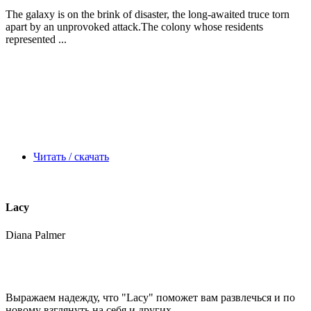
The galaxy is on the brink of disaster, the long-awaited truce torn
apart by an unprovoked attack.The colony whose residents
represented ...
Читать / скачать
Lacy
Diana Palmer
Выражаем надежду, что
"Lacy"
поможет вам развлечься и по
новому взглянуть на себя и других. ...