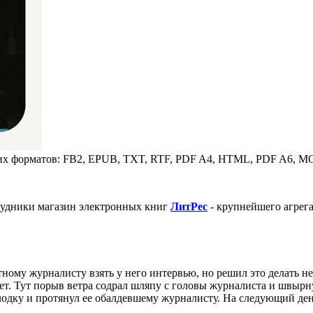
щих форматов: FB2, EPUB, TXT, RTF, PDF A4, HTML, PDF A6, M
трудники магазин электронных книг
ЛитPec
- крупнейшего агрег
му журналисту взять у него интервью, но решил это делать не у
ет. Тут порыв ветра содрал шляпу с головы журналиста и швырнул
 лодку и протянул ее обалдевшему журналисту. На следующий ден