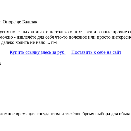
р: Оноре де Бальзак
угих полезных книгах и не только о них:
эти и разные прочие с
жно - извлечёте для себя что-то полезное или просто интересно
алеко ходить не надо ... п»ї
Купить ссылку здесь за
руб.
Поставить к себе на сайт
:
еломное время для государства и тяжёлое бремя выбора для обыкн