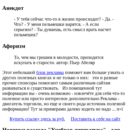
Анекдот
- У тебя сейчас что-то в жизни происходит? - Да. -
Что? - У меня пельмешки варятся. - А если
серьезно? - Ты думаешь, есть смысл врать насчет
пельмешек?
Афоризм
То, чем мы грешим в молодости, приходится
искупать в старости. автор: Пьер Абеляр
Этот небольшой
блок рекламы
поможет вам больше узнать о
других полезных книгах и не только о них:
эти и разные
прочие спонсоры помогают самым различным сайтам
развиваться и существовать. Из помещенной тут
информации вы - очень возможно - извлечёте для себя что-то
полезное или просто интересное дополнительно Реклама -
двигатель торговли, но еще и своего рода источник полезной
информации! Тут за примерами далеко ходить не надо ... п»ї
Купить ссылку здесь за
руб.
Поставить к себе на сайт
Новинки раздела "Учебная литература" - для