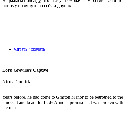
Выражаем надежду, что
"Lacy"
поможет вам развлечься и по
новому взглянуть на себя и других. ...
Читать / скачать
Lord Greville's Captive
Nicola Cornick
Years before, he had come to Grafton Manor to be betrothed to the
innocent and beautiful Lady Anne–a promise that was broken with
the onset ...