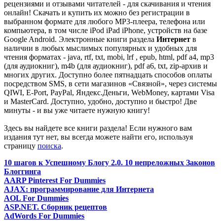
рецензиями и отзывами читателей - для скачивания и чтения
онлайн! Скачать и купить их можно без регистрации в
выбранном формате для любого MP3-плеера, телефона или
компьютера, в том числе iPod iPad iPhone, устройств на базе
Google Android. Электронные книги раздела
Интернет
в
наличии в любых мыслимых популярных и удобных для
чтения форматах - java, rtf, txt, mobi, lrf , epub, html, pdf a4, mp3
(для аудиокниг), m4b (для аудиокниг), pdf a6, txt, zip-архив и
многих других. Доступно более пятнадцать способов оплаты
посредством SMS, в сети магазинов «Связной», через системы
QIWI, E-Port, PayPal, Яндекс.Деньги, WebMoney, картами Visa
и MasterCard. Доступно, удобно, доступно и быстро! Две
минуты - и вы уже читаете нужную книгу!
Здесь вы найдете все книги раздела! Если нужного вам
издания тут нет, вы всегда можете найти его, используя
страницу
поиска
.
10 шагов к Успешному Блогу 2.0. 10 непреложных Законов
Блоггинга
AARP Pinterest For Dummies
AJAX: программирование для Интернета
AOL For Dummies
ASP.NET. Сборник рецептов
AdWords For Dummies