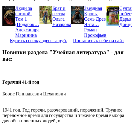
Люди за
Брат и
Звездная
Султан
спиной.
сестра
Кровь.
побег
Том 1
Ольга
Семь Древ
Дарья
(Подарок…
Назарова
Янта…
Донцо
Александра
Роман
Маринина
Прокофьев
Купить ссылку здесь за
руб.
Поставить к себе на сайт
Новинки раздела "Учебная литература" - для
вас:
Горячий 41-й год
Борис Геннадьевич Цеханович
1941 год. Год горечи, разочарований, поражений. Трудное,
переломное время для государства и тяжёлое бремя выбора
для обыкновенных людей, в ...