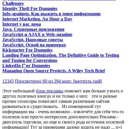
Challenges
Identity Theft For Dummies
Info-драйвер. Как выжить в мире информации
Internet Marketing. An Hour a Day
Internet у вас дома
Java. Серверные приложения
JavaScript и AJAX в Web-дизайне
JavaScript. Народные советы
JavaScript. Освой на примерах
Kickstarter For Dummies
Landing Page Optimization. The Definitive Guide to Testing
and Tuning for Conversions
LinkedIn f"ur Dummies
Managing Open Source Projects. A Wiley Tech Brief
1
2
3
4
5
Просмотрено 60 из 294 книг. бьютрхть хщИ
Этот небольшой
блок рекламы
поможет вам больше узнать о
других полезных книгах и не только о них:
эти и разные
прочие спонсоры помогают самым различным сайтам
развиваться и существовать. Из помещенной тут
информации вы - очень возможно - извлечёте для себя что-то
полезное или просто интересное дополнительно Реклама -
двигатель торговли, но еще и своего рода источник полезной
информации! Тут за примерами далеко ходить не надо ... п»ї