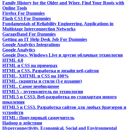
Family History for the Older and Wiser. Find Your Roots with
Online Tools
Firefox For Dummies
Flash CS3 For Dummies
Fundamentals of Reliability Engineering. Applications in
Multistage Interconnection Networks
GarageBand For Dummies
Getting an IT Help Desk Job For Dummies
Google Analytics Integrations
Google Analytics
Google Docs, Windows Live и другие облачные технологии
HTML 4.0
HTML и CSS на примерах
HTML и CSS. Разработка и дизайн веб-сайтов
HTML, XHTML и CSS на 100%
HTML, скрипты и стили (3-е издание)
HTML. Самое необходимое
HTML5 – путеводитель по технологии
HTML5 и CSS3. Веб-разработка по стандартам нового
поколения
HTML5 и CSS3. Разработка сайтов для любых браузеров и
устройств
HTML: Популярный самоучитель
Hadoop в действии
Hyperconnectivity. Economical, Social and Environmental