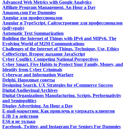
Advanced Web Metrics with Google Analytics
Affiliate Program Management. An Hour a Day
Amazon.com For Dummies
Angular для профессионалов
Angular и TypeScript. Сайтостроение для профессионалов
(pdf+epub)
Automatic Text Summarization
Building the Internet of Things with IPv6 and MIPv6. The
Evolving World of M2M Communications
Challenges of the Internet of Things. Technique, Use, Ethics
CoffeeScript. Второе дыхание JavaScript
Cyber Conflict. Competing National Perspectives
Cyber Smart. Five Habits to Protect Your Family, Money, and
Identity from Cyber Criminals
Cyberwar and Information Warfare
Delphi. Народные советы
Designing Search. UX Strategies for eCommerce Success
Digital Audiovisual Archives
Digital Organizations Manufacturing. Scripts, Performativity
and Semiopolitics
Display Advertising. An Hour a Day
E-mail-маркетинг. Как привлечь и удержать клиентов
EJB 3 в действии
ES6 и не только
Facebook, Twitter, and Instagram For Seniors For Dummies