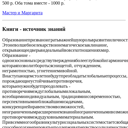
500 р. Оба тома вместе - 1000 р.
Мастер и Маргарита
Книги - источник знаний
Образованиепризваноигратьважнейшуюрольвразвитииличност
Этоневолшебноелекарствоинемагическоезаклинание,
открывающеедверьвидеальныйвовсехотношенияхмир.
Образование -
одноизосновныхсредствутвержденияболееглубокойигармоничн
котораяпозволитборотьсяснищетой, отчуждением,
неграмотностью, угнетениемивойной.
Внаступающемстолетиибудутпреобладатьглобальныепроцессы,
порождающиеустойчивыепротиворечия,
которыенужнобудетпреодолевать -
противоречиямеждуглобальнымилокальным,
всеобщимииндивидуальным, традициямиисовременностью,
перспективнымииближайшимизадачами,
конкуренциейиравенствомвозможностей,
неограниченнымрасширениемзнанийиограниченнымивозможно
противоречиямеждудуховнымиматериальным.
Привсеммногообразиикультурисоциальныхсистемостаетсяобщая
способногогенерироватьиподдерживатьчувствосолидарностивс