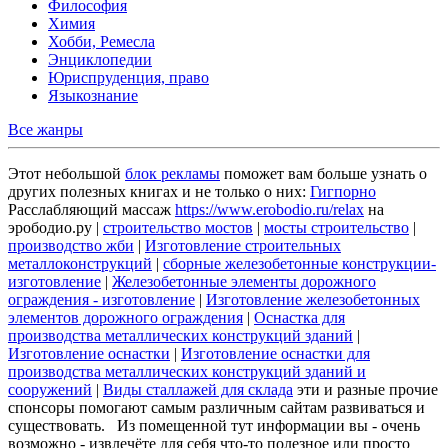
Философия
Химия
Хобби, Ремесла
Энциклопедии
Юриспруденция, право
Языкознание
Все жанры
Этот небольшой
блок рекламы
поможет вам больше узнать о
других полезных книгах и не только о них:
Гигпорно
Расслабляющий массаж
https://www.erobodio.ru/relax
на
эрободио.ру |
строительство мостов
|
мосты строительство
|
производство жби
|
Изготовление строительных
металлоконструкций
|
сборные железобетонные конструкции-
изготовление
|
Железобетонные элементы дорожного
ограждения - изготовление
|
Изготовление железобетонных
элементов дорожного ограждения
|
Оснастка для
производства металлических конструкций зданий
|
Изготовление оснастки
|
Изготовление оснастки для
производства металлических конструкций зданий и
сооружений
|
Виды сталлажей для склада
эти и разные прочие
спонсоры помогают самым различным сайтам развиваться и
существовать. Из помещенной тут информации вы - очень
возможно - извлечёте для себя что-то полезное или просто