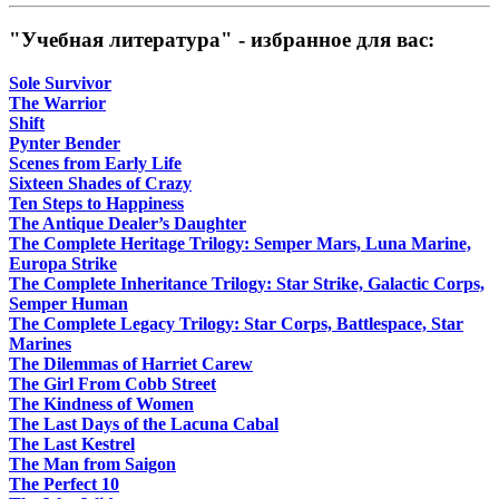
"Учебная литература" - избранное для вас:
Sole Survivor
The Warrior
Shift
Pynter Bender
Scenes from Early Life
Sixteen Shades of Crazy
Ten Steps to Happiness
The Antique Dealer’s Daughter
The Complete Heritage Trilogy: Semper Mars, Luna Marine,
Europa Strike
The Complete Inheritance Trilogy: Star Strike, Galactic Corps,
Semper Human
The Complete Legacy Trilogy: Star Corps, Battlespace, Star
Marines
The Dilemmas of Harriet Carew
The Girl From Cobb Street
The Kindness of Women
The Last Days of the Lacuna Cabal
The Last Kestrel
The Man from Saigon
The Perfect 10