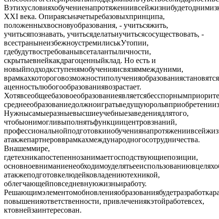
Вэтихусловияхобучениенапротяжениивсейжизнибудетодними
XXI века. Опираясьначетыребазовыхпринципа,
положенныхвосновуобразования, - учитьсяжить,
учитьсяпознавать, учитьсяделатьиучитьсясосуществовать, -
всестранынеизбежноустремилиськУтопии,
гдебудутвостребованывсеталантыличности,
скрытыевнейкакдрагоценныйклад. Но есть и
новыйподходкступенямобученияисвязяммеждуними,
врамкахкотороговозможностиполученияобразованиястановятс
аценностьлюбогообразованиявозрастает.
Хотявсеобщеебазовоеобразованиеявляетсябесспорнымприорите
среднееобразованиедолжноигратьведущуюрольвприобретении
Нужнысамыеразныевысшиеучебныезаведениядлятого,
чтобыонимогливыполнятьфункциицентровзнаний,
профессиональнойподготовкииобучениянапротяжениивсейжиз
атакжепартнеровврамкахмеждународногосотрудничества.
Внашеммире,
гдетехникапостепеннозанимаетгосподствующиепозиции,
основноевниманиенеобходимоуделятьееиспользованиювцеляхо
атакжеподготовкелюдейковладениютехникой,
облегчающейповседневнуюжизньиработу.
Решающимэлементомобновленияобразованиябудетразработкара
повышенияответственности, привлечениякэтойработевсех,
ктовнейзаинтересован.