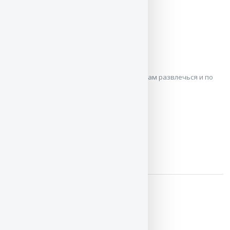
Lacy
Diana Palmer
Выражаем надежду, что
"Lacy"
поможет вам развлечься и по
новому взглянуть на себя и других. ...
ЧИТАТЬ / СКАЧАТЬ
Lord Greville's Captive
Nicola Cornick