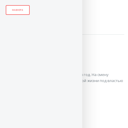
НАВЕРХ
ЧИТАТЬ / СКАЧАТЬ
Новый год
Ирина Николаевна Кашкадамова
Древняя Македония, встречающая новый год. На смену
веселью и пляскам приходит ужас реальной жизни под властью
ахеменидов.Иллюстрации и ...
ЧИТАТЬ / СКАЧАТЬ