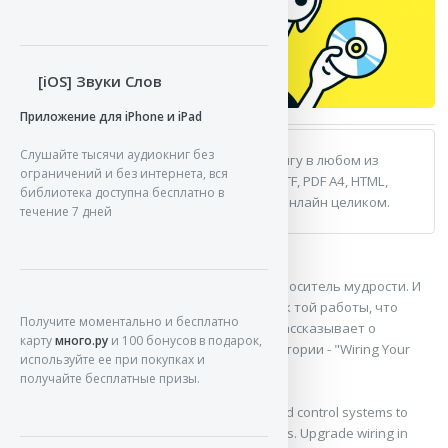
Автор: Paul Brewer A.
Издатель: John Wiley & Sons Limited (USD)
[iOS] Звуки Слов
Год:
Приложение для iPhone и iPad
ISBN: 9780470106822
Слушайте тысячи аудиокниг без
После
покупки
вы сможете скачать книгу в любом из
ограничений и без интернета, вся
Цена: 1470.26 Руб.
следующих форматов: FB2, EPUB, TXT, RTF, PDF A4, HTML,
библиотека доступна бесплатно в
PDF A6, MOBI, TXT, JAVA, LRF или
читать
онлайн целиком.
течение 7 дней
ДАЛЕЕ
ЧИТАТЬ
ПОХОЖИЕ
СКАЧАТЬ
Знание является силой, и книга - вечный носитель мудрости. И
путеводная нить. И это хороший образчик той работы, что
Получите моментально и бесплатно
дарит новые сведения о военном деле, рассказывает о
карту
много.ру
и 100 бонусов в подарок,
некоторых методах познания военной истории -
"Wiring Your
используйте ее при покупках и
Digital Home For Dummies"
получайте бесплатные призы.
Beef up your home's wiring infrastructure and control systems to
accommodate the latest digital home products. Upgrade wiring in