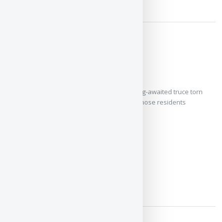
The Morcai Battalion
Diana Palmer
The galaxy is on the brink of disaster, the long-awaited truce torn
apart by an unprovoked attack.The colony whose residents
represented ...
ЧИТАТЬ / СКАЧАТЬ