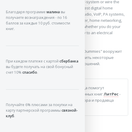
your existing home room-by-room, system-by-system or wire the
home you're building. Learn wiring for the latest digital home
Благодаря программе
малина
вы
technologies – whole home audio, outdoor audio, VoIP, PA systems,
получаете вознаграждения - по 16
security systems with Web cams, home theater, home networking,
баллов за каждые 10 руб. стоимости
alarms, back-up systems, and more. Perfect whether you do your
книг.
own electrical work or want to talk intelligently to an electrical
contractor.
Уверены, что
"Wiring Your Digital Home For Dummies"
вооружит
вас знаниями и поможет познать и изменить некоторые
При каждом платеже с картой
сбербанка
особые аспекты политических взаимоотношений.
вы будете получать на свой бонусный
счет 10%
спасибо
.
Если у вас возникнет вопрос, вам всегда помогут
опытные сотрудники магазин электронных книг
ЛитPec
-
крупнейшего агрегатора, дистрибьютора и продавца
Получайте 6% плюсами за покупки на
лицензионных изданий в России!
карту партнерской программы
связной-
клуб
.
Анекдот