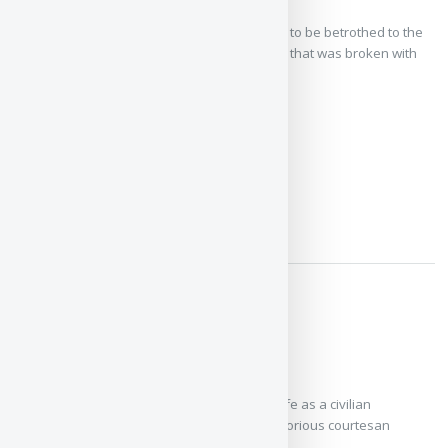
Years before, he had come to Grafton Manor to be betrothed to the
innocent and beautiful Lady Anne–a promise that was broken with
the onset ...
ЧИТАТЬ / СКАЧАТЬ
The Virtuous Cyprian
Nicola Cornick
After the excitement of war, Nicholas found life as a civilian
stifling.His boredom soon lifted when the notorious courtesan
Susanna ...