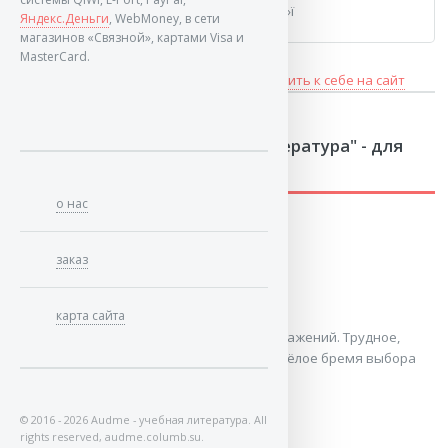
примерами далеко ходить не надо ... п»ї
Яндекс.Деньги
, WebMoney, в сети
магазинов «Связной», картами Visa и
MasterCard.
Купить ссылку здесь за
руб.
Поставить к себе на сайт
Новинки раздела "Учебная литература" - для
вас:
о нас
Горячий 41-й год
заказ
Борис Геннадьевич Цеханович
карта сайта
1941 год. Год горечи, разочарований, поражений. Трудное,
переломное время для государства и тяжёлое бремя выбора
для обыкновенных людей, в ...
© 2016 - 2026 Audme - учебная литература. All
rights reserved, audme.columb.su.