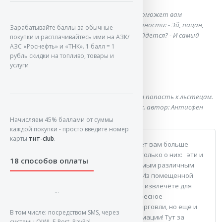
Книга "Рукопашный бой". Эта книга поможет вам
ответить на многие вопpосы, в частности: - Эй, пацан,
Зарабатывайте баллы за обычные
ты с какого pайона? - Закуpить не найдется? - И самый
покупки и расплачивайтесь ими на АЗК/
популяpный вопpос! - Че?
АЗС «Роснефть» и «ТНК». 1 балл = 1
рубль скидки на топливо, товары и
услуги
Афоризм
Лучше достаться стервятникам, чем попасть к льстецам.
Те пожирают мертвых, а эти - живых. автор: Антисфен
Начисляем 45% баллами от суммы
каждой покупки - просто введите номер
карты
тнт-club
.
Этот небольшой
блок рекламы
поможет вам больше
узнать о других полезных книгах и не только о них:
эти и
18 способов оплаты
разные прочие спонсоры помогают самым различным
сайтам развиваться и существовать. Из помещенной
тут информации вы - очень возможно - извлечёте для
...
себя что-то полезное или просто интересное
дополнительно Реклама - двигатель торговли, но еще и
В том числе: посредством SMS, через
своего рода источник полезной информации! Тут за
системы QIWI, E-Port, PayPal,