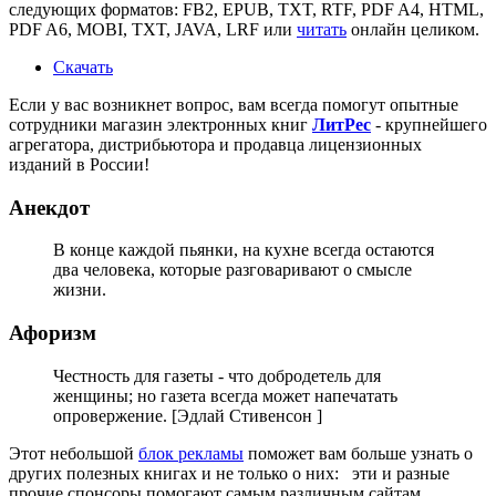
следующих форматов: FB2, EPUB, TXT, RTF, PDF A4, HTML,
PDF A6, MOBI, TXT, JAVA, LRF или
читать
онлайн целиком.
Скачать
Если у вас возникнет вопрос, вам всегда помогут опытные
сотрудники магазин электронных книг
ЛитPec
- крупнейшего
агрегатора, дистрибьютора и продавца лицензионных
изданий в России!
Анекдот
В конце каждой пьянки, на кухне всегда остаются
два человека, которые разговаривают о смысле
жизни.
Афоризм
Честность для газеты - что добродетель для
женщины; но газета всегда может напечатать
опровержение. [Эдлай Стивенсон ]
Этот небольшой
блок рекламы
поможет вам больше узнать о
других полезных книгах и не только о них:
эти и разные
прочие спонсоры помогают самым различным сайтам