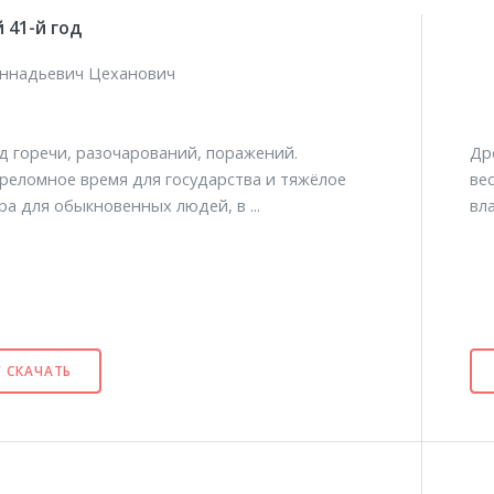
 41-й год
еннадьевич Цеханович
од горечи, разочарований, поражений.
Др
реломное время для государства и тяжёлое
ве
а для обыкновенных людей, в ...
вл
/ СКАЧАТЬ