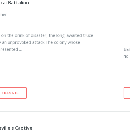
cai Battalion
lmer
 on the brink of disaster, the long-awaited truce
y an unprovoked attack.The colony whose
resented ...
Вы
по 
/ СКАЧАТЬ
ville's Captive