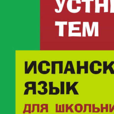
ня сложности. Они снабжены словарями и упражнениями для у
ено для учащихся, повторяющих разговорные темы, или старш
странного. Издание второе, исправленное
что
"20 устных тем по испанскому языку для школьников"
окаже
 и помочь другим.
ас возникнет вопрос, вам всегда помогут опытные сотрудники
ра, дистрибьютора и продавца лицензионных изданий в Росс
т покупатель в гастроном и говорит продавцу: - Дайте мне "Кни
ов в наш адрес еще никто не писал. - Так заведите, сделайте м
!