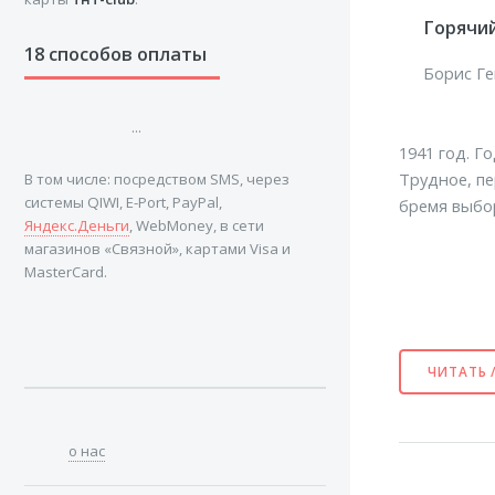
Горячий
18 способов оплаты
Борис Г
...
1941 год. Г
Трудное, пе
В том числе: посредством SMS, через
системы QIWI, E-Port, PayPal,
бремя выбор
Яндекс.Деньги
, WebMoney, в сети
магазинов «Связной», картами Visa и
MasterCard.
ЧИТАТЬ 
о нас