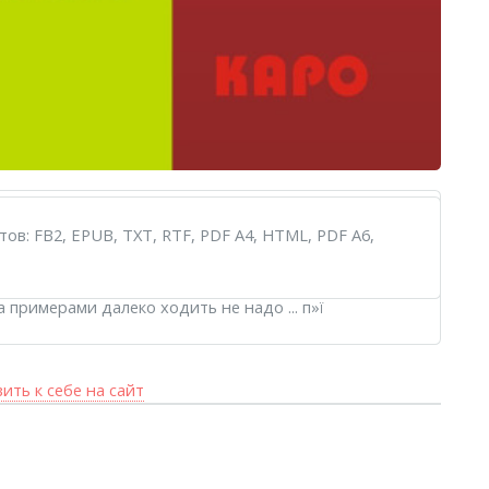
то есть включаются в список богодухновенных книг,
лезных книгах и не только о них:
эти и разные
в: FB2, EPUB, TXT, RTF, PDF A4, HTML, PDF A6,
уществовать. Из помещенной тут информации вы -
ересное дополнительно Реклама - двигатель
 примерами далеко ходить не надо ... п»ї
ить к себе на сайт