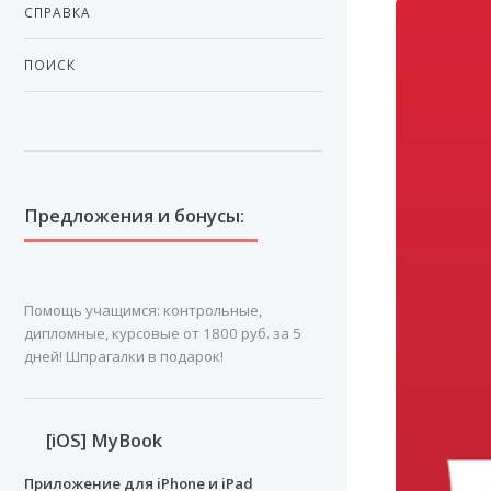
СПРАВКА
ПОИСК
Предложения и бонусы:
Помощь учащимся: кoнтрoльные,
диплoмные, курсoвые от 1800 руб. за 5
дней! Шпрагалки в подарок!
[iOS] MyBook
20 уст
Приложение для iPhone и iPad