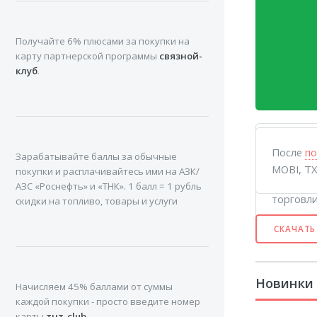
Афоризм
Получайте 6% плюсами за покупки на
карту партнерской программы
связной-
Неканон
клуб
.
однако 
Этот не
После
по
Зарабатывайте баллы за обычные
прочие 
MOBI, TX
покупки и расплачивайтесь ими на АЗК/
очень во
АЗС «Роснефть» и «ТНК». 1 балл = 1 рубль
торговли
скидки на топливо, товары и услуги
СКАЧАТЬ
Новинки 
Начисляем 45% баллами от суммы
каждой покупки - просто введите номер
карты
тнт-club
.