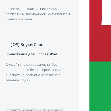
ЭЛЕКТРОН
Более 85.000 книг, из них 15.000
бесплатных, возможность скачивания и
Автор: А. В.
чтения оффлайн
Издатель: 
Год: 2016
[iOS] Звуки Слов
ISBN: 978-5
Приложение для iPhone и iPad
Цена: 175 Ру
Слушайте тысячи аудиокниг без
ограничений и без интернета, вся
ДАЛЕЕ
библиотека доступна бесплатно в
течение 7 дней
Знание - лу
рода работы
политическ
Получите моментально и бесплатно
Пособие вкл