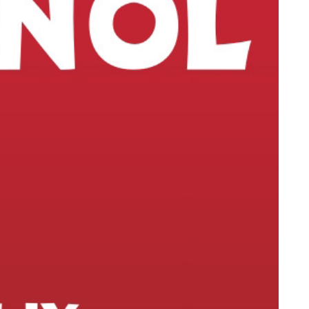
. Но не только... И это достоверный образчик такого
являясь своего рода руководством в сфере военной,
му языку для школьников"
зуемых в учебном процессе в школе. Темы примерно