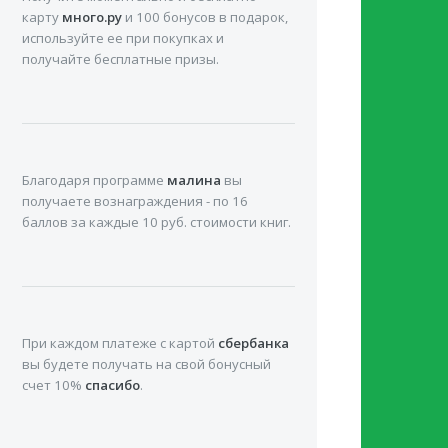
карту
много.ру
и 100 бонусов в подарок,
одного уров
используйте ее при покупках и
Предназнач
получайте бесплатные призы.
второго ино
Надеемся, 
проблемами
Благодаря программе
малина
вы
получаете вознаграждения - по 16
баллов за каждые 10 руб. стоимости книг.
Если у в
агрегато
Анекдот
При каждом платеже с картой
сбербанка
вы будете получать на свой бонусный
счет 10%
спасибо
.
Приходи
Восторг
колбасы