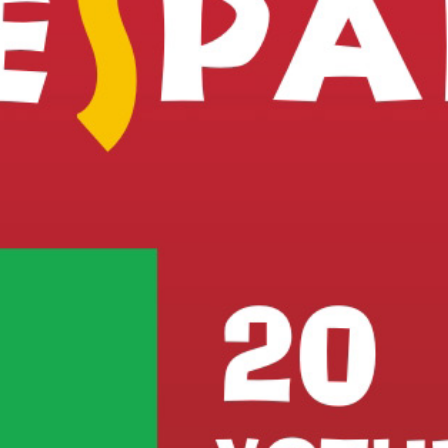
НАЯ КНИГА
 Киселев
КАРО
-9925-1158-1
б.
ЧИТАТЬ
ПОХОЖИЕ
чшее оружие, и книга - неиссякаемый аккумулятор премудрости
, которая несет знания, помогает найти ответы на вопросы, 
ой и исторической деятельности -
"20 устных тем по испанско
ючает в себя 20 наиболее употребляемых устных тем, исполь