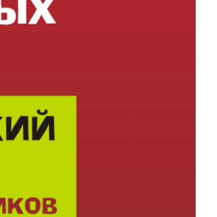
своения и закрепления лексического материала.
еклассников, изучающих испанский язык в качестве
тся полезной и поможет разобраться со своими
 магазин электронных книг
ЛитPec
- крупнейшего
ии!
гу восторгов". - Такой книги у нас нет и не было.
илость: - А, зачем?? - Моя теща обосралась от вашей