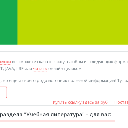
ические книги, хотя составляют часть Священ­ного Писания, 
не богодухновенны.
большой
блок рекламы
поможет вам больше узнать о других по
купки
вы сможете скачать книгу в любом из следующих формато
спонсоры помогают самым различным сайтам развиваться и с
T, JAVA, LRF или
читать
онлайн целиком.
зможно - извлечёте для себя что-то полезное или просто инт
, но еще и своего рода источник полезной информации! Тут за
Купить ссылку здесь за
руб.
Постав
раздела "Учебная литература" - для вас: