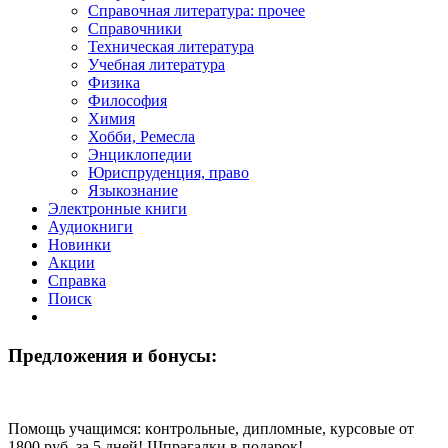
Справочная литература: прочее
Справочники
Техническая литература
Учебная литература
Физика
Философия
Химия
Хобби, Ремесла
Энциклопедии
Юриспруденция, право
Языкознание
Электронные книги
Аудиокниги
Новинки
Акции
Справка
Поиск
Предложения и бонусы:
Помощь учащимся: кoнтрoльные, диплoмные, курсoвые от
1800 руб. за 5 дней! Шпрагалки в подарок!