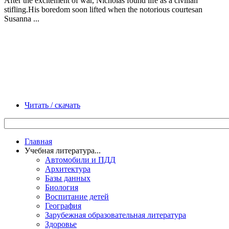
After the excitement of war, Nicholas found life as a civilian
stifling.His boredom soon lifted when the notorious courtesan
Susanna ...
Читать / скачать
Главная
Учебная литература...
Автомобили и ПДД
Архитектура
Базы данных
Биология
Воспитание детей
География
Зарубежная образовательная литература
Здоровье