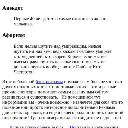
Анекдот
Первые 40 лет детства самые сложные в жизни
мальчика.
Афоризм
Если нельзя шутить над умирающим, нельзя
шутить ни над кем: ведь каждый человек умирает,
кто медленней, кто скорее. Короче, если мы не
имеем права шутить на серьезные темы, мы не
должны шутить вообще. автор: Гилберт Кит
Честертон
Этот небольшой
блок рекламы
поможет вам больше узнать о
других полезных книгах и не только о них:
эти и разные
прочие спонсоры помогают самым различным сайтам
развиваться и существовать. Из помещенной тут
информации вы - очень возможно - извлечёте для себя что-то
полезное или просто интересное дополнительно Реклама -
двигатель торговли, но еще и своего рода источник полезной
информации! Тут за примерами далеко ходить не надо ... п»ї
Купить ссылку здесь за
руб.
Поставить к себе на сайт