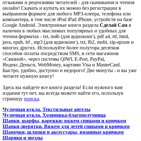
отзывами и рецензиями читателей - для скачивания и чтения
онлайн! Скачать и купить их можно без регистрации в
выбранном формате для любого MP3-плеера, телефона или
компьютера, в том числе iPod iPad iPhone, устройств на базе
Google Android. Электронные книги раздела
Сделай Сам
в
наличии в любых мыслимых популярных и удобных для
чтения форматах - txt, m4b (для аудиокниг), pdf a4, rtf, html,
java, epub, lrf , mp3 (для аудиокниг), txt, fb2, mobi, zip-архив и
многих других. Используйте более полутора десятков
способов оплаты посредством SMS, в сети магазинов
«Связной», через системы QIWI, E-Port, PayPal,
Яндекс.Деньги, WebMoney, картами Visa и MasterCard.
Быстро, удобно, доступно и недорого! Две минуты - и вы уже
читаете нужную книгу!
Здесь вы найдете все книги раздела! Если нужного вам
издания тут нет, вы всегда можете найти его, используя
страницу
поиска
.
Чулочная кукла. Текстильные ангелы
Чулочная кукла. Хозяюшка-благополучница
Шапки, шарфы, варежки: вяжем спицами и крючком
Шапки-зверятки. Вяжем для детей спицами и крючком
Шапочки, шляпки и аксессуары, вязанные крючком
Шарики и звезды