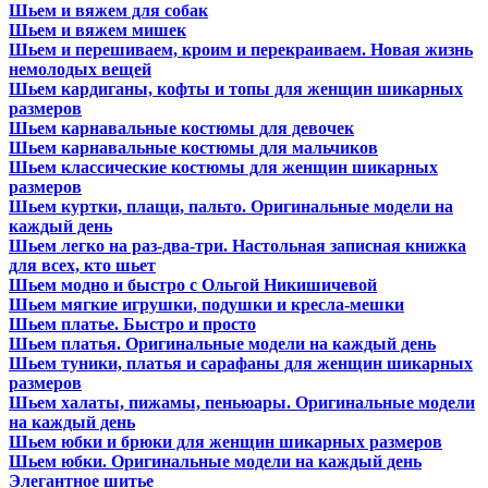
Шьем и вяжем для собак
Шьем и вяжем мишек
Шьем и перешиваем, кроим и перекраиваем. Новая жизнь
немолодых вещей
Шьем кардиганы, кофты и топы для женщин шикарных
размеров
Шьем карнавальные костюмы для девочек
Шьем карнавальные костюмы для мальчиков
Шьем классические костюмы для женщин шикарных
размеров
Шьем куртки, плащи, пальто. Оригинальные модели на
каждый день
Шьем легко на раз-два-три. Настольная записная книжка
для всех, кто шьет
Шьем модно и быстро с Ольгой Никишичевой
Шьем мягкие игрушки, подушки и кресла-мешки
Шьем платье. Быстро и просто
Шьем платья. Оригинальные модели на каждый день
Шьем туники, платья и сарафаны для женщин шикарных
размеров
Шьем халаты, пижамы, пеньюары. Оригинальные модели
на каждый день
Шьем юбки и брюки для женщин шикарных размеров
Шьем юбки. Оригинальные модели на каждый день
Элегантное шитье