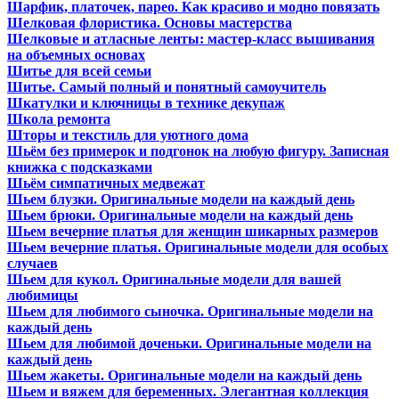
Шарфик, платочек, парео. Как красиво и модно повязать
Шелковая флористика. Основы мастерства
Шелковые и атласные ленты: мастер-класс вышивания
на объемных основах
Шитье для всей семьи
Шитье. Самый полный и понятный самоучитель
Шкатулки и ключницы в технике декупаж
Школа ремонта
Шторы и текстиль для уютного дома
Шьём без примерок и подгонок на любую фигуру. Записная
книжка с подсказками
Шьём симпатичных медвежат
Шьем блузки. Оригинальные модели на каждый день
Шьем брюки. Оригинальные модели на каждый день
Шьем вечерние платья для женщин шикарных размеров
Шьем вечерние платья. Оригинальные модели для особых
случаев
Шьем для кукол. Оригинальные модели для вашей
любимицы
Шьем для любимого сыночка. Оригинальные модели на
каждый день
Шьем для любимой доченьки. Оригинальные модели на
каждый день
Шьем жакеты. Оригинальные модели на каждый день
Шьем и вяжем для беременных. Элегантная коллекция