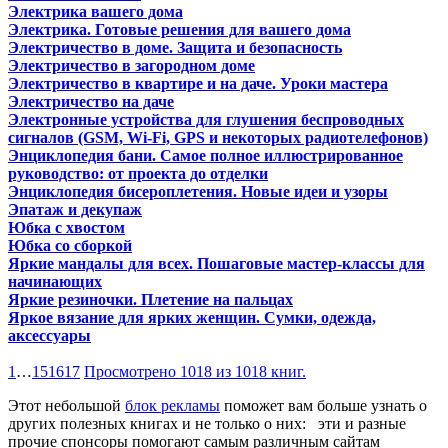
Электрика вашего дома
Электрика. Готовые решения для вашего дома
Электричество в доме. Защита и безопасность
Электричество в загородном доме
Электричество в квартире и на даче. Уроки мастера
Электричество на даче
Электронные устройства для глушения беспроводных
сигналов (GSM, Wi-Fi, GPS и некоторых радиотелефонов)
Энциклопедия бани. Самое полное иллюстрированное
руководство: от проекта до отделки
Энциклопедия бисероплетения. Новые идеи и узоры
Эпатаж и декупаж
Юбка с хвостом
Юбка со сборкой
Яркие мандалы для всех. Пошаговые мастер-классы для
начинающих
Яркие резиночки. Плетение на пальцах
Яркое вязание для ярких женщин. Сумки, одежда,
аксессуары
1
…
15
16
17
Просмотрено 1018 из 1018 книг.
Этот небольшой
блок рекламы
поможет вам больше узнать о
других полезных книгах и не только о них:
эти и разные
прочие спонсоры помогают самым различным сайтам