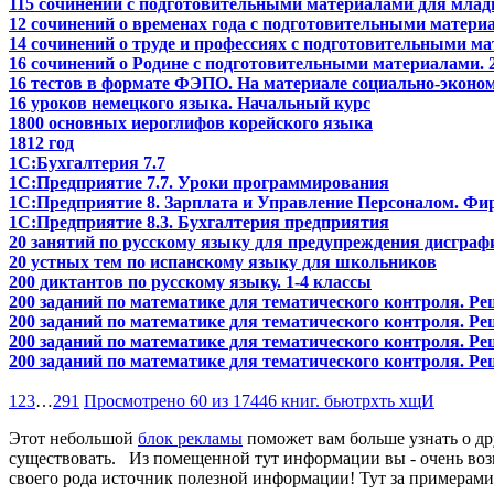
115 сочинений с подготовительными материалами для мла
12 сочинений о временах года с подготовительными матери
14 сочинений о труде и профессиях с подготовительными ма
16 сочинений о Родине с подготовительными материалами. 
16 тестов в формате ФЭПО. На материале социально-эконом
16 уроков немецкого языка. Начальный курс
1800 основных иероглифов корейского языка
1812 год
1С:Бухгалтерия 7.7
1С:Предприятие 7.7. Уроки программирования
1С:Предприятие 8. Зарплата и Управление Персоналом. Ф
1С:Предприятие 8.3. Бухгалтерия предприятия
20 занятий по русскому языку для предупреждения дисграфи
20 устных тем по испанскому языку для школьников
200 диктантов по русскому языку. 1-4 классы
200 заданий по математике для тематического контроля. Реш
200 заданий по математике для тематического контроля. Реш
200 заданий по математике для тематического контроля. Реш
200 заданий по математике для тематического контроля. Реш
1
2
3
…
291
Просмотрено 60 из 17446 книг. бьютрхть хщИ
Этот небольшой
блок рекламы
поможет вам больше узнать о др
существовать. Из помещенной тут информации вы - очень возмо
своего рода источник полезной информации! Тут за примерами д