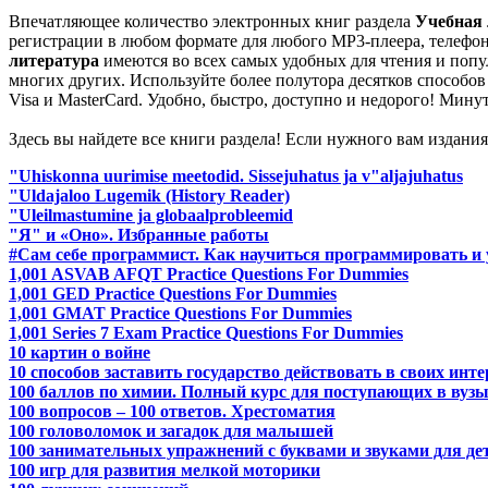
Впечатляющее количество электронных книг раздела
Учебная 
регистрации в любом формате для любого MP3-плеера, телефона 
литература
имеются во всех самых удобных для чтения и популярных
многих других. Используйте более полутора десятков способов
Visa и MasterCard. Удобно, быстро, доступно и недорого! Мину
Здесь вы найдете все книги раздела! Если нужного вам издания
"Uhiskonna uurimise meetodid. Sissejuhatus ja v"aljajuhatus
"Uldajaloo Lugemik (History Reader)
"Uleilmastumine ja globaalprobleemid
"Я" и «Оно». Избранные работы
#Сам себе программист. Как научиться программировать и 
1,001 ASVAB AFQT Practice Questions For Dummies
1,001 GED Practice Questions For Dummies
1,001 GMAT Practice Questions For Dummies
1,001 Series 7 Exam Practice Questions For Dummies
10 картин о войне
10 способов заставить государство действовать в своих инте
100 баллов по химии. Полный курс для поступающих в вуз
100 вопросов – 100 ответов. Хрестоматия
100 головоломок и загадок для малышей
100 занимательных упражнений с буквами и звуками для дет
100 игр для развития мелкой моторики