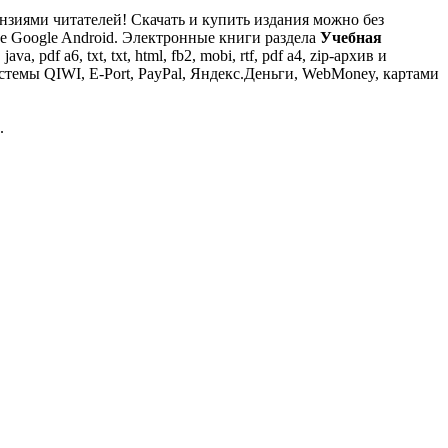
ензиями читателей! Скачать и купить издания можно без
зе Google Android. Электронные книги раздела
Учебная
df a6, txt, txt, html, fb2, mobi, rtf, pdf a4, zip-архив и
стемы QIWI, E-Port, PayPal, Яндекс.Деньги, WebMoney, картами
.