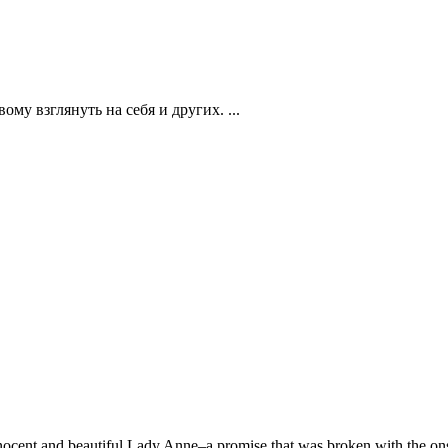
му взглянуть на себя и других. ...
nocent and beautiful Lady Anne–a promise that was broken with the onse