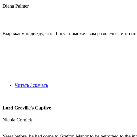
Diana Palmer
Выражаем надежду, что
"Lacy"
поможет вам развлечься и по ново
Читать / скачать
Lord Greville's Captive
Nicola Cornick
Years before, he had come to Grafton Manor to be betrothed to the in