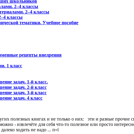
дших школьников
алами. 2–4 классы
териалами. 2–4 классы
2–4 классы
ической тематики. Учебное пособие
ирменные рецепты внедрения
и. 1 класс
ение задач. 1-й класс.
ение задач. 2-й класс
ение задач. 3-й класс
ение задач. 4 класс
угих полезных книгах и не только о них:
эти и разные прочие с
жно - извлечёте для себя что-то полезное или просто интересно
алеко ходить не надо ... п»ї