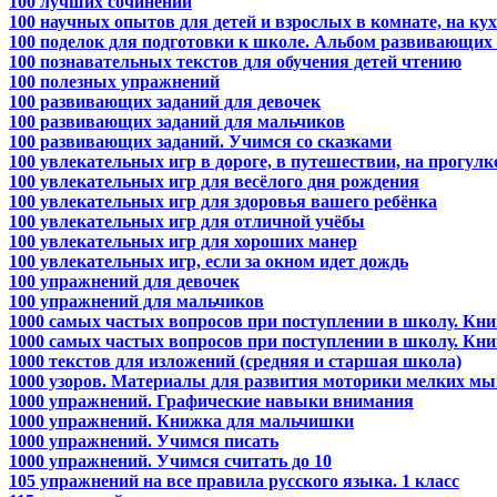
100 лучших сочинений
100 научных опытов для детей и взрослых в комнате, на кух
100 поделок для подготовки к школе. Альбом развивающих 
100 познавательных текстов для обучения детей чтению
100 полезных упражнений
100 развивающих заданий для девочек
100 развивающих заданий для мальчиков
100 развивающих заданий. Учимся со сказками
100 увлекательных игр в дороге, в путешествии, на прогулк
100 увлекательных игр для весёлого дня рождения
100 увлекательных игр для здоровья вашего ребёнка
100 увлекательных игр для отличной учёбы
100 увлекательных игр для хороших манер
100 увлекательных игр, если за окном идет дождь
100 упражнений для девочек
100 упражнений для мальчиков
1000 самых частых вопросов при поступлении в школу. Кни
1000 самых частых вопросов при поступлении в школу. Кни
1000 текстов для изложений (средняя и старшая школа)
1000 узоров. Материалы для развития моторики мелких мы
1000 упражнений. Графические навыки внимания
1000 упражнений. Книжка для мальчишки
1000 упражнений. Учимся писать
1000 упражнений. Учимся считать до 10
105 упражнений на все правила русского языка. 1 класс