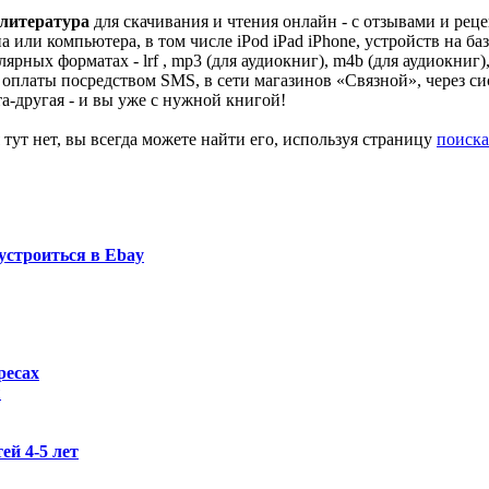
литература
для скачивания и чтения онлайн - с отзывами и рец
или компьютера, в том числе iPod iPad iPhone, устройств на ба
 форматах - lrf , mp3 (для аудиокниг), m4b (для аудиокниг), java, p
 оплаты посредством SMS, в сети магазинов «Связной», через си
та-другая - и вы уже с нужной книгой!
 тут нет, вы всегда можете найти его, используя страницу
поиска
устроиться в Ebay
ресах
ы
ей 4-5 лет