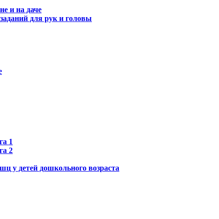
не и на даче
заданий для рук и головы
е
га 1
га 2
шц у детей дошкольного возраста